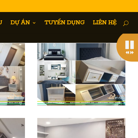
U
DỰ ÁN
TUYỂN DỤNG
LIÊN HỆ